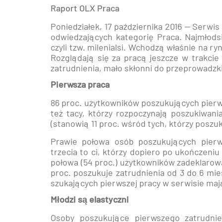
Raport OLX Praca
Poniedziałek, 17 października 2016 —
Serwis
odwiedzających kategorię Praca. Najmłodsi
czyli tzw. milenialsi. Wchodzą właśnie na ry
Rozglądają się za pracą jeszcze w trakcie 
zatrudnienia, mało skłonni do przeprowadzki
Pierwsza praca
86 proc. użytkowników poszukujących pierws
też tacy, którzy rozpoczynają poszukiwani
(stanowią 11 proc. wśród tych, którzy poszuk
Prawie połowa osób poszukujących pierws
trzecia to ci, którzy dopiero po ukończeni
połowa (54 proc.) użytkowników zadeklarował
proc. poszukuje zatrudnienia od 3 do 6 mi
szukających pierwszej pracy w serwisie mają
Młodzi są elastyczni
Osoby poszukujące pierwszego zatrudnie