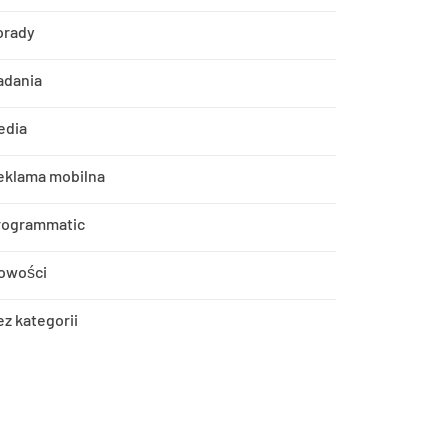
orady
adania
edia
eklama mobilna
rogrammatic
owości
ez kategorii