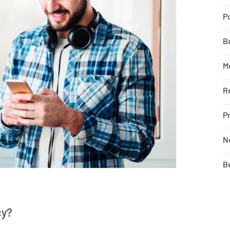
P
B
M
R
P
N
B
cy?