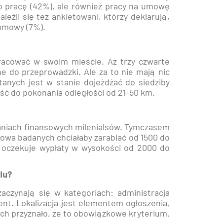
o pracę (42%), ale również pracy na umowę
leźli się też ankietowani, którzy deklarują,
 umowy (7%).
racować w swoim mieście. Aż trzy czwarte
ne do przeprowadzki. Ale za to nie mają nic
anych jest w stanie dojeżdżać do siedziby
ość do pokonania odległości od 21-50 km.
waniach finansowych milenialsów. Tymczasem
łowa badanych chciałaby zarabiać od 1500 do
a oczekuje wypłaty w wysokości od 2000 do
iu?
zaczynają się w kategoriach: administracja
ent. Lokalizacja jest elementem ogłoszenia,
ch przyznało, że to obowiązkowe kryterium.