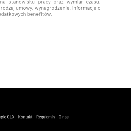
na stanowisku pracy oraz wymiar czasu.
ę rodzaj umowy, wynagrodzenie, informacje o
 dodatkowych benefitów.
upie OLX
Kontakt
Regulamin
O nas