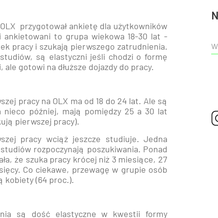
N
 OLX przygotował ankietę dla użytkowników
 ankietowani to grupa wiekowa 18-30 lat -
nek pracy i szukają pierwszego zatrudnienia.
studiów, są elastyczni jeśli chodzi o formę
, ale gotowi na dłuższe dojazdy do pracy.
zej pracy na OLX ma od 18 do 24 lat. Ale są
a nieco później, mają pomiędzy 25 a 30 lat
ują pierwszej pracy).
zej pracy wciąż jeszcze studiuje. Jedna
u studiów rozpoczynają poszukiwania. Ponad
a, że szuka pracy krócej niż 3 miesiące, 27
esięcy. Co ciekawe, przewagę w grupie osób
 kobiety (64 proc.).
nia są dość elastyczne w kwestii formy