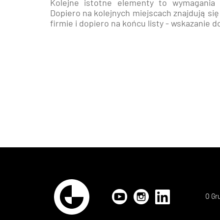
Kolejne istotne elementy to wymagania 
Dopiero na kolejnych miejscach znajdują si
firmie i dopiero na końcu listy - wskazanie
O Gr