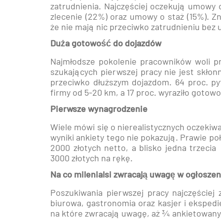
zatrudnienia. Najczęściej oczekują umowy 
zlecenie (22%) oraz umowy o staż (15%). Zna
że nie mają nic przeciwko zatrudnieniu bez
Duża gotowość do dojazdów
Najmłodsze pokolenie pracowników woli p
szukających pierwszej pracy nie jest skłon
przeciwko dłuższym dojazdom. 64 proc. pyt
firmy od 5-20 km, a 17 proc. wyraziło gotow
Pierwsze wynagrodzenie
Wiele mówi się o nierealistycznych oczeki
wyniki ankiety tego nie pokazują. Prawie po
2000 złotych netto, a blisko jedna trzeci
3000 złotych na rękę.
Na co milenialsi zwracają uwagę w ogłoszen
Poszukiwania pierwszej pracy najczęściej 
biurowa, gastronomia oraz kasjer i ekspedi
na które zwracają uwagę, aż ¾ ankietowany