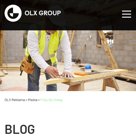
OLX Reklama
>
Media
>
Fixly Do Usług
BLOG