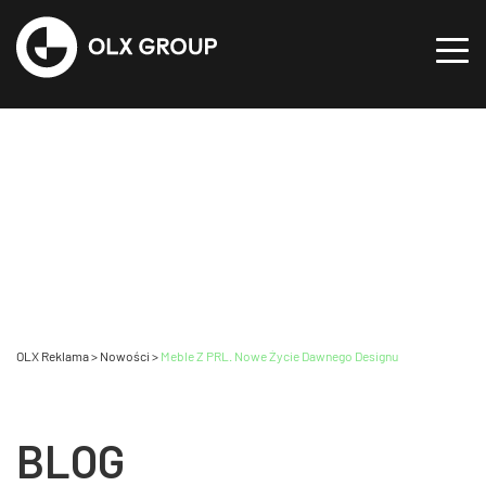
OLX Reklama
>
Nowości
>
Meble Z PRL. Nowe Życie Dawnego Designu
BLOG