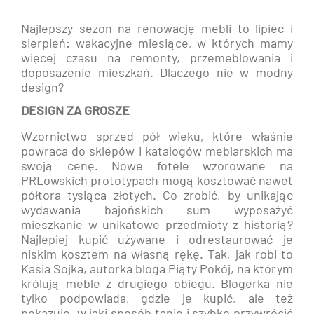
Najlepszy sezon na renowację mebli to lipiec i
sierpień: wakacyjne miesiące, w których mamy
więcej czasu na remonty, przemeblowania i
doposażenie mieszkań. Dlaczego nie w modny
design?
DESIGN ZA GROSZE
Wzornictwo sprzed pół wieku, które właśnie
powraca do sklepów i katalogów meblarskich ma
swoją cenę. Nowe fotele wzorowane na
PRLowskich prototypach mogą kosztować nawet
półtora tysiąca złotych. Co zrobić, by unikając
wydawania bajońskich sum wyposażyć
mieszkanie w unikatowe przedmioty z historią?
Najlepiej kupić używane i odrestaurować je
niskim kosztem na własną rękę. Tak, jak robi to
Kasia Sojka, autorka bloga Piąty Pokój, na którym
królują meble z drugiego obiegu. Blogerka nie
tylko podpowiada, gdzie je kupić, ale też
pokazuje, w jaki sposób tanio i szybko przywrócić