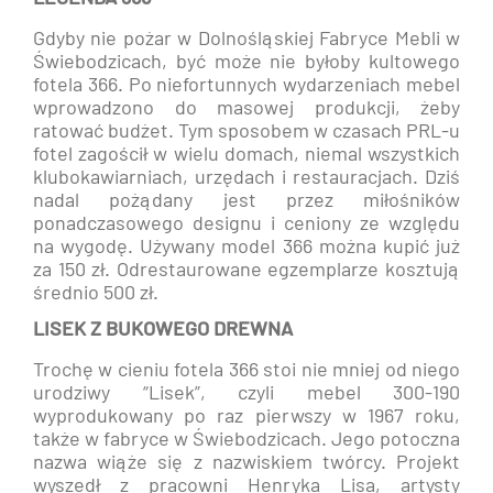
Gdyby nie pożar w Dolnośląskiej Fabryce Mebli w
Świebodzicach, być może nie byłoby kultowego
fotela 366. Po niefortunnych wydarzeniach mebel
wprowadzono do masowej produkcji, żeby
ratować budżet. Tym sposobem w czasach PRL-u
fotel zagościł w wielu domach, niemal wszystkich
klubokawiarniach, urzędach i restauracjach. Dziś
nadal pożądany jest przez miłośników
ponadczasowego designu i ceniony ze względu
na wygodę. Używany model 366 można kupić już
za 150 zł. Odrestaurowane egzemplarze kosztują
średnio 500 zł.
LISEK Z BUKOWEGO DREWNA
Trochę w cieniu fotela 366 stoi nie mniej od niego
urodziwy “Lisek”, czyli mebel 300-190
wyprodukowany po raz pierwszy w 1967 roku,
także w fabryce w Świebodzicach. Jego potoczna
nazwa wiąże się z nazwiskiem twórcy. Projekt
wyszedł z pracowni Henryka Lisa, artysty