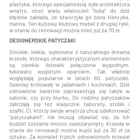
plastyka, którego specjalnością była architektura
wnętrz, choć wielu właścicieli “liska” do dziś
błędnie zakłada, że stworzyła go żona Henryka,
Hanna. Ten kultowy klubowy mebel z drugiej ręki,
w stanie do renowacji można mieć już za 70 zł.
DESIGNERSKIE PATYCZAKI
Smukłe, lekkie, wykonane z naturalnego drewna
krzesło, którego charakterystycznym elementem
są cienkie listewki połączone wygodnym,
łukowato wygiętym oparciem. Tak właśnie
wyglądają popularne w latach 60. patyczaki.
Dawniej królowały w jadalniach i kuchniach. Dziś
odnowione świetnie zaprezentują się także w
salonie, czy przy biurku. Do rodziny patyczaków
zaliczają się też klasyczne taborety, stoliki i
szafki. Ci, którzy swoje wnętrza chcą udekorować
“patyczakami”, nie muszą obawiać się, że ich
budżet zostanie mocno nadszarpnięty. Krzesła w
stanie do renowacji można kupić już za 30 zł za
sztukę. Za komplet trzech odnowionych krzeseł