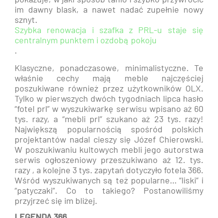
im dawny blask, a nawet nadać zupełnie nowy
sznyt.
Szybka renowacja i szafka z PRL-u staje się
centralnym punktem i ozdobą pokoju
.
Klasyczne, ponadczasowe, minimalistyczne. Te
właśnie cechy mają meble najczęściej
poszukiwane również przez użytkowników OLX.
Tylko w pierwszych dwóch tygodniach lipca hasło
“fotel prl” w wyszukiwarkę serwisu wpisano aż 60
tys. razy, a “mebli prl” szukano aż 23 tys. razy!
Największą popularnością spośród polskich
projektantów nadal cieszy się Józef Chierowski.
W poszukiwaniu kultowych mebli jego autorstwa
serwis ogłoszeniowy przeszukiwano aż 12. tys.
razy , a kolejne 3 tys. zapytań dotyczyło fotela 366.
Wśród wyszukiwanych są też popularne… “liski” i
“patyczaki”. Co to takiego? Postanowiliśmy
przyjrzeć się im bliżej.
LEGENDA 366