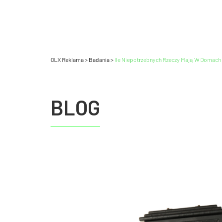
OLX Reklama
>
Badania
>
Ile Niepotrzebnych Rzeczy Mają W Domach
BLOG