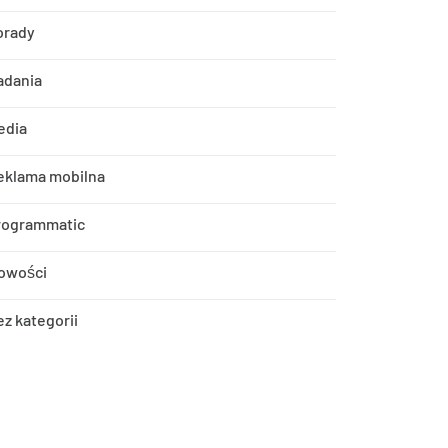
orady
adania
edia
eklama mobilna
rogrammatic
owości
ez kategorii