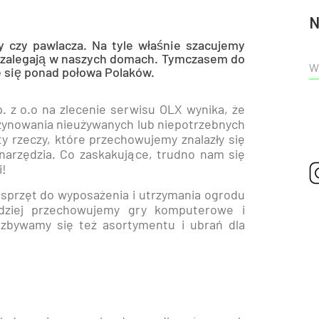
N
y czy pawlacza. Na tyle właśnie szacujemy
 zalegają w naszych domach. Tymczasem do
 się ponad połowa Polaków.
 z o.o na zlecenie serwisu OLX wynika, że
ynowania nieużywanych lub niepotrzebnych
y rzeczy, które przechowujemy znalazły się
y narzędzia. Co zaskakujące, trudno nam się
i!
sprzęt do wyposażenia i utrzymania ogrodu
adziej przechowujemy gry komputerowe i
zbywamy się też asortymentu i ubrań dla