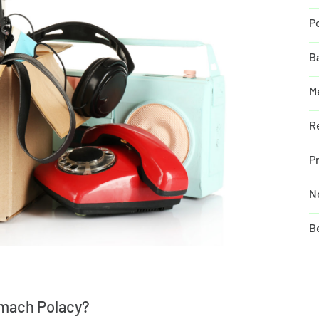
P
B
M
R
P
N
B
omach Polacy?