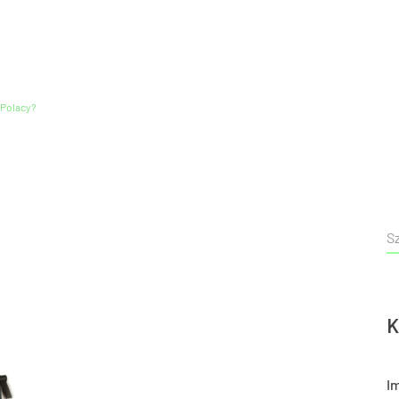
 Polacy?
K
I