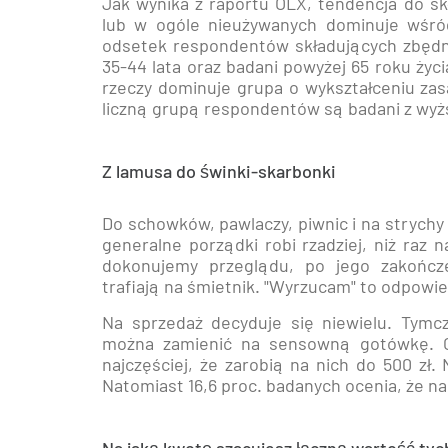
Jak wynika z raportu OLX, tendencja do s
lub w ogóle nieużywanych dominuje wśród
odsetek respondentów składujących zbędn
35-44 lata oraz badani powyżej 65 roku ży
rzeczy dominuje grupa o wykształceniu za
liczną grupą respondentów są badani z wy
Z lamusa do świnki-skarbonki
Do schowków, pawlaczy, piwnic i na strychy
generalne porządki robi rzadziej, niż raz n
dokonujemy przeglądu, po jego zakończe
trafiają na śmietnik. "Wyrzucam" to odpowi
Na sprzedaż decyduje się niewielu. Tymc
można zamienić na sensowną gotówkę. Ci,
najczęściej, że zarobią na nich do 500 zł
Natomiast 16,6 proc. badanych ocenia, że na