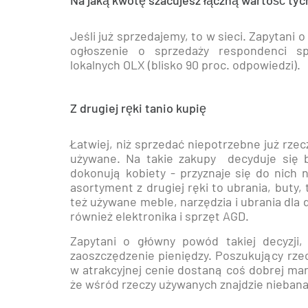
Na jaką kwotę szacujesz łączną wartość ty
Jeśli już sprzedajemy, to w sieci. Zapytani o
ogłoszenie o sprzedaży respondenci sp
lokalnych OLX (blisko 90 proc. odpowiedzi).
Z drugiej ręki tanio kupię
Łatwiej, niż sprzedać niepotrzebne już rze
używane. Na takie zakupy decyduje się b
dokonują kobiety - przyznaje się do nich 
asortyment z drugiej ręki to ubrania, buty
też używane meble, narzędzia i ubrania dla d
również elektronika i sprzęt AGD.
Zapytani o główny powód takiej decyzji,
zaoszczędzenie pieniędzy. Poszukujący rzecz
w atrakcyjnej cenie dostaną coś dobrej marki
że wśród rzeczy używanych znajdzie niebanal