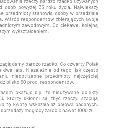
kładowania rzeczy bardzo rzadko używanych
 osób powyżej 35 roku życia. Największy
e przedmioty stanowią osoby w przedziale
cia. Wśród respondentów zbierających swoje
sadniczym zawodowym. Co ciekawe, kolejną
ższym wykształceniem.
 zaglądamy bardzo rzadko. Co czwarty Polak
a dwa lata. Niezależnie od tego, jak często
niu niepotrzebne przedmioty najczęściej
edź blisko 60 proc. respondentów.
zasem okazuje się, że nieużywane obiekty
 którzy skłonni są zbyć rzeczy, szacują
. Na tę kwotę wskazała aż połowa badanych.
 sprzedaży mogłoby zarobić nawet 1000 zł.