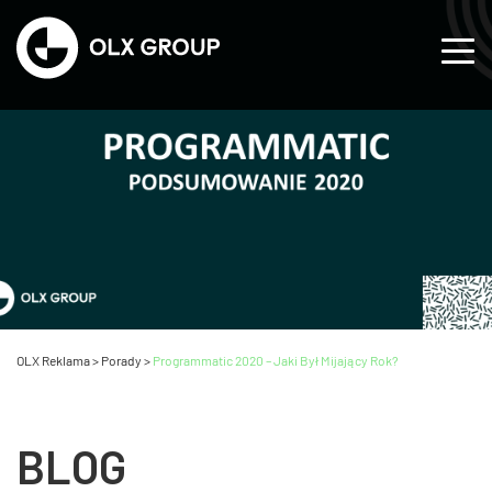
OLX Reklama
>
Porady
>
Programmatic 2020 – Jaki Był Mijający Rok?
BLOG