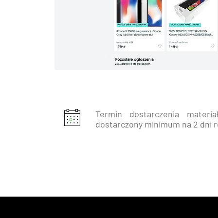
Termin dostarczenia materi
dostarczony minimum na 2 dni r