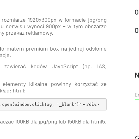
O
 o rozmiarze 1920x300px w formacie jpg/png
tu serwisu wynosi 900px – w tym obszarze
O
ny przekaz reklamowy.
formatem premium box na jednej odsłonie
acje.
zawierać kodów JavaScript (np. IAS,
N
 elementy klikalne powinny korzystać ze
kład: html:
.open(window.clickTag, '_blank')"></div>
aczać 100kB dla jpg/png lub 150kB dla html5.