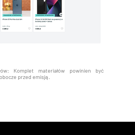
ałów: Komplet materiałów powinien być
obocze przed emisją.