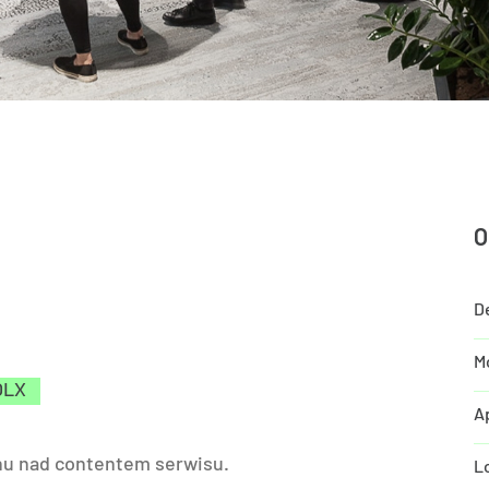
O
D
M
OLX
Ap
nu nad contentem serwisu.
L