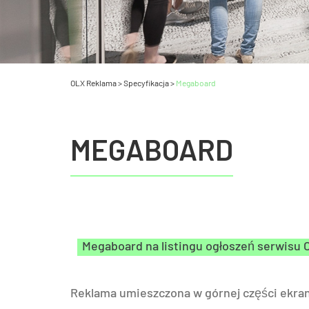
OLX Reklama
>
Specyfikacja
>
Megaboard
MEGABOARD
Megaboard na listingu ogłoszeń serwisu 
Reklama umieszczona w górnej części ekra