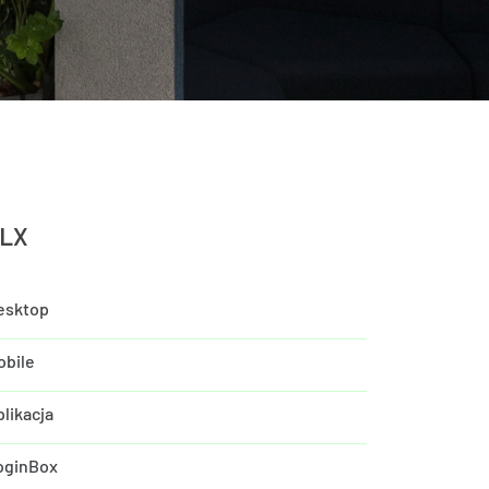
LX
esktop
obile
likacja
oginBox