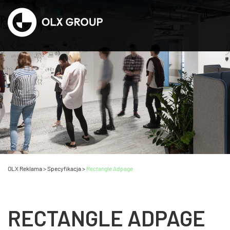
OLX Reklama
>
Specyfikacja
>
Rectangle Adpage
RECTANGLE ADPAGE