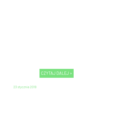
CZYTAJ DALEJ »
23 stycznia 2019