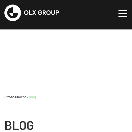
Strona Głowna
›
Blog
BLOG