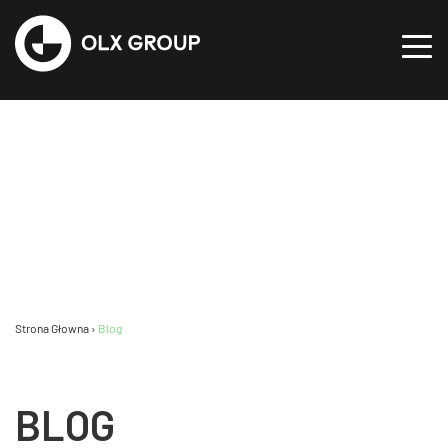
Strona Głowna
›
Blog
BLOG