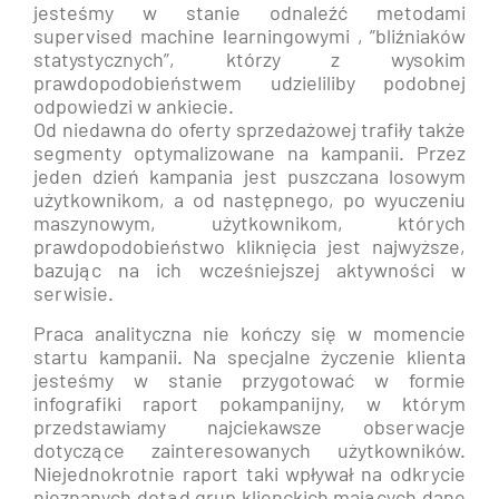
jesteśmy w stanie odnaleźć metodami
supervised machine learningowymi ‚”bliźniaków
statystycznych”, którzy z wysokim
prawdopodobieństwem udzieliliby podobnej
odpowiedzi w ankiecie.
Od niedawna do oferty sprzedażowej trafiły także
segmenty optymalizowane na kampanii. Przez
jeden dzień kampania jest puszczana losowym
użytkownikom, a od następnego, po wyuczeniu
maszynowym, użytkownikom, których
prawdopodobieństwo kliknięcia jest najwyższe,
bazując na ich wcześniejszej aktywności w
serwisie.
Praca analityczna nie kończy się w momencie
startu kampanii. Na specjalne życzenie klienta
jesteśmy w stanie przygotować w formie
infografiki raport pokampanijny, w którym
przedstawiamy najciekawsze obserwacje
dotyczące zainteresowanych użytkowników.
Niejednokrotnie raport taki wpływał na odkrycie
nieznanych dotąd grup klienckich mających dane