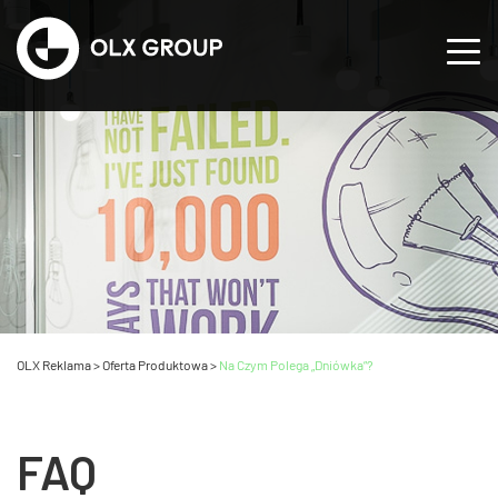
OLX Reklama
>
Oferta Produktowa
>
Na Czym Polega „dniówka”?
FAQ