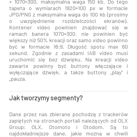
+ 1070×300, maksymalna waga 150 kb. Do tego
tapeta o wymiarach 1920×100 px w formacie
JPG/PNG z maksymalna waga do 100 kb (prosimy
o uwzględnienie rozdzielczości ekranów).
Kontener video powinien znajdować się w
ramach banera 1070×300, nie powinien być
większy niż 50% kreacji oraz samo video powinno
być w formacie 16:9. Długość spotu max 60
sekund. Zgodnie z zasadami IAB video musi
uruchomić się bez dźwięku. Na kreacji video
zawarte powinny być buttony włączające i
wyłączające dźwięk, a także buttony „play” i
„pauza.
Jak tworzymy segmenty?
Dane przez nas zbierane pochodzą z trackerów
zapiętych na stronach portali należących od OLX
Group: OLX, Otomoto i Otodom. Są to
najdokładniejsze dane, jakie można w chwili