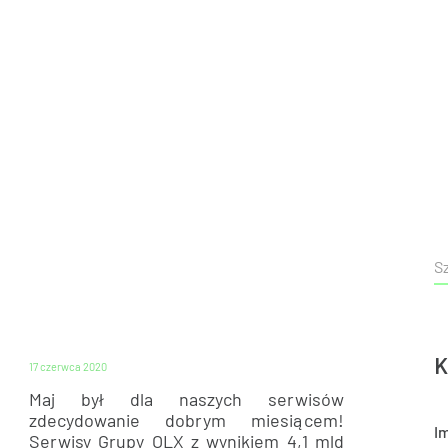
BADANIA
K
17 czerwca 2020
Maj był dla naszych serwisów
zdecydowanie dobrym miesiącem!
I
Serwisy Grupy OLX z wynikiem 4,1 mld