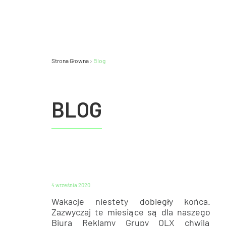
Strona Głowna
›
Blog
BLOG
MEDIA
4 września 2020
Wakacje niestety dobiegły końca.
Zazwyczaj te miesiące są dla naszego
Biura Reklamy Grupy OLX chwilą