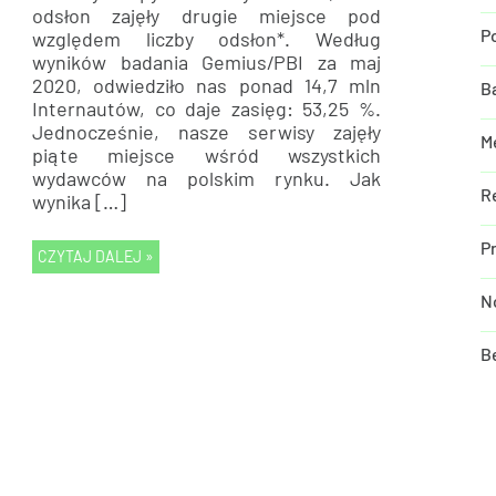
odsłon zajęły drugie miejsce pod
względem liczby odsłon*. Według
P
wyników badania Gemius/PBI za maj
2020, odwiedziło nas ponad 14,7 mln
B
Internautów, co daje zasięg: 53,25 %.
Jednocześnie, nasze serwisy zajęły
M
piąte miejsce wśród wszystkich
wydawców na polskim rynku. Jak
R
wynika […]
P
CZYTAJ DALEJ »
N
B