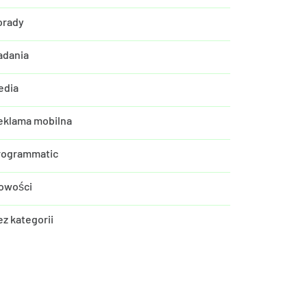
orady
adania
edia
eklama mobilna
rogrammatic
owości
ez kategorii